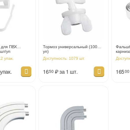
к для ПВХ
Тормоз универсальный (100шт/
Фальшб
шт/уп
уп)
карниз
2 упак.
Доступность:
1079 шт.
Доступ
 упак.
16
₽
за 1 шт.
165
50
00