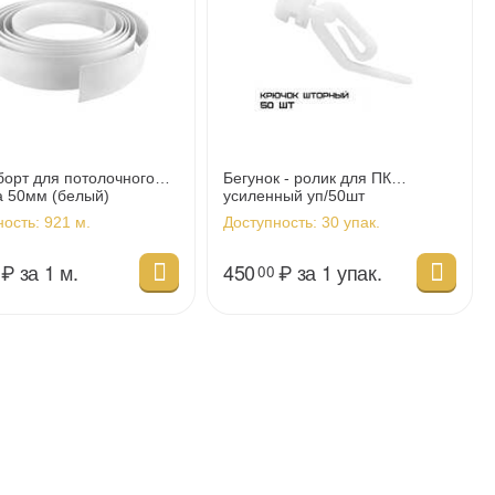
орт для потолочного
Бегунок - ролик для ПК
а 50мм (белый)
усиленный уп/50шт
ность:
921 м.
Доступность:
30 упак.
₽
за 1 м.
450
₽
за 1 упак.
00