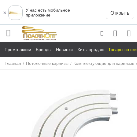
У нас есть мобильное
×
Открыть
приложение
Промо-акции
Бренды
Новинки
Хиты продаж
Товары со ск
Главная
/
Потолочные карнизы
/
Комплектующие для карнизов
у
у
у
у
у