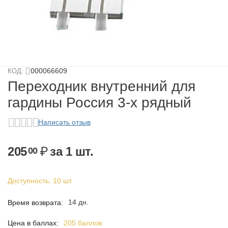
у
у
у
000066609
КОД:
у
Переходник внутренний для
гардины Россия 3-х рядный
Написать отзыв
205
₽
за 1 шт.
00
Доступность:
10 шт.
у
14 дн.
Время возврата:
Цена в баллах:
205 баллов