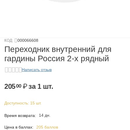
у
у
у
000066608
КОД:
у
Переходник внутренний для
гардины Россия 2-х рядный
Написать отзыв
205
₽
за 1 шт.
00
Доступность:
15 шт.
у
14 дн.
Время возврата:
Цена в баллах:
205 баллов