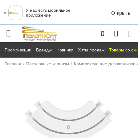
У нас есть мобильное
×
Открыть
приложение
Промо-акции
Бренды
Новинки
Хиты продаж
Товары со ск
Главная
/
Потолочные карнизы
/
Комплектующие для карнизов
у
у
у
у
у