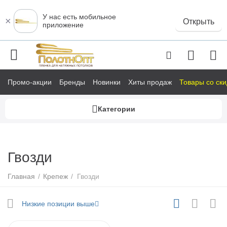
У нас есть мобильное
×
Открыть
приложение
Промо-акции
Бренды
Новинки
Хиты продаж
Товары со ск
Категории
у
Гвозди
у
у
Главная
/
Крепеж
/
Гвозди
у
Низкие позиции выше
у