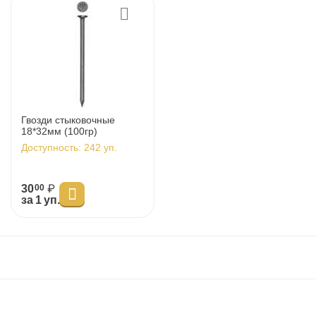
у
у
у
у
Гвозди стыковочные
18*32мм (100гр)
Доступность:
242 уп.
30
₽
00
за 1 уп.
у