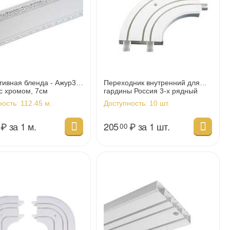
тивная бленда - Ажур3
Переходник внутренний для
с хромом, 7см
гардины Россия 3-х рядный
ность:
112.45 м.
Доступность:
10 шт.
₽
за 1 м.
205
₽
за 1 шт.
00