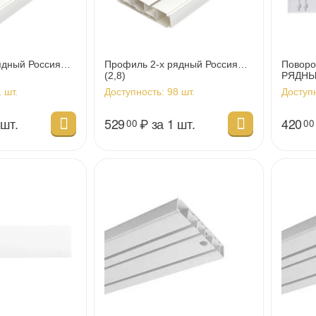
ядный Россия
Профиль 2-х рядный Россия
Поворо
(2,8)
РЯДНЫЙ
15*10с
 шт.
Доступность:
98 шт.
Доступ
 шт.
529
₽
за 1 шт.
420
00
00