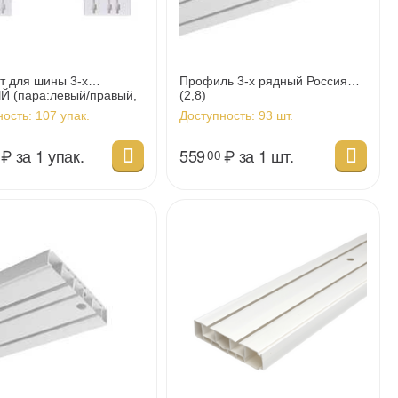
т для шины 3-х
Профиль 3-х рядный Россия
 (пара:левый/правый,
(2,8)
м)
ность:
107 упак.
Доступность:
93 шт.
₽
за 1 упак.
559
₽
за 1 шт.
00