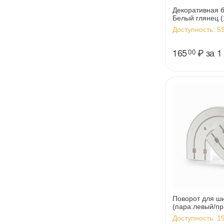
Декоративная 
Белый глянец (
Доступность:
59
165
₽
за 1
00
Поворот для ш
(пара:левый/пр
Доступность:
19