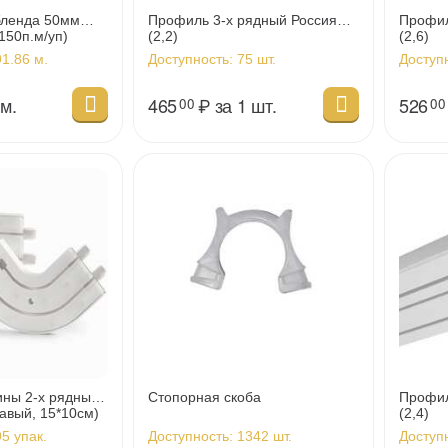
бленда 50мм
Профиль 3-х рядный Россия
Профил
150п.м/уп)
(2,2)
(2,6)
1.86 м.
Доступность:
75 шт.
Доступ
 м.
465
₽
за 1 шт.
526
00
00
ины 2-х рядный
Стопорная скоба
Профил
авый, 15*10см)
(2,4)
5 упак.
Доступность:
1342 шт.
Доступ