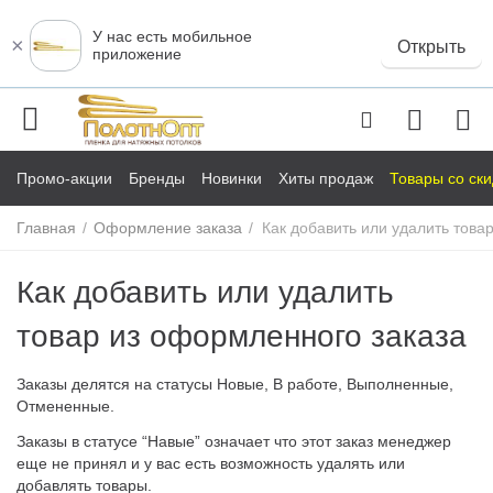
У нас есть мобильное
×
Открыть
приложение
Промо-акции
Бренды
Новинки
Хиты продаж
Товары со ск
Главная
/
Оформление заказа
/
Как добавить или удалить това
Как добавить или удалить
у
товар из оформленного заказа
у
у
Заказы делятся на статусы Новые, В работе, Выполненные,
Отмененные.
у
Заказы в статусе “Навые” означает что этот заказ менеджер
еще не принял и у вас есть возможность удалять или
у
добавлять товары.