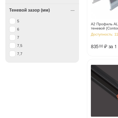
Теневой зазор (мм)
5
А2 Профиль AL
теневой (Contou
6
Доступность:
11
7
835
₽
за 1
7,5
00
7,7