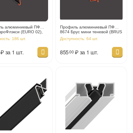
ль алюминиевый ПФ
Профиль алюминиевый ПФ
вроФлэкси (EURO 02),
8674 Брус мини теневой (BRUS
, 2м (50м/уп)
04), 2м (10м/уп)
ность:
186 шт.
Доступность:
64 шт.
₽
за 1 шт.
855
₽
за 1 шт.
00