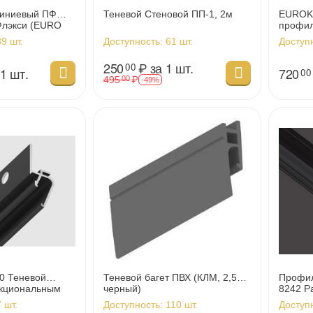
иниевый ПФ
Теневой Стеновой ПП-1, 2м
EUROKR
Флэкси (EURO
профил
)
пласт
9 шт.
Доступность:
61 шт.
Доступ
250
₽
за 1 шт.
00
 1 шт.
720
00
495
₽
00
-49%
0 Теневой
Теневой багет ПВХ (КЛМ, 2,5м,
Профи
кциональным
черный)
8242 Р
04), 2м
 шт.
Доступность:
110 шт.
Доступ