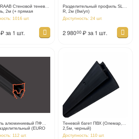
AAB Стеновой теневой
Разделительный профиль SLIM
ь, 2м (+ прямая
R, 2м (8м/уп)
ина EUROKRAAB)
ность:
1016 шт.
Доступность:
24 шт.
₽
за 1 шт.
2 980
₽
за 1 шт.
00
ль алюминиевый ПФ
Теневой багет ПВХ (Олемар,
азделительный (EURO
2,5м, черный)
 (50м/уп)
ность:
112 шт.
Доступность:
110 шт.