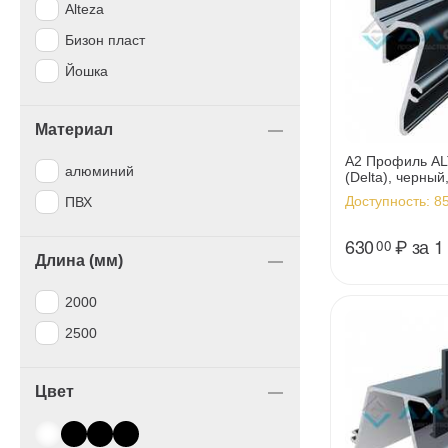
Alteza
Бизон пласт
Йошка
Материал
А2 Профиль AL
алюминий
(Delta), черный
Доступность:
85
ПВХ
630
₽
за 1
00
Длина (мм)
2000
2500
Цвет