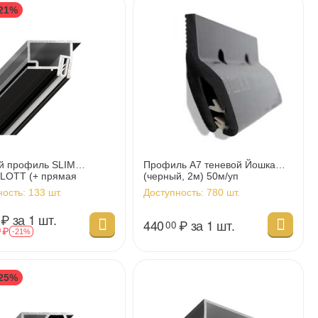
21%
й профиль SLIM
Профиль А7 теневой Йошка
LOTT (+ прямая
(черный, 2м) 50м/уп
на), 2м (СНЯТ С
ность:
133 шт.
Доступность:
780 шт.
ВОДСТВА)
₽
за 1 шт.
440
₽
за 1 шт.
00
₽
0
-21%
25%