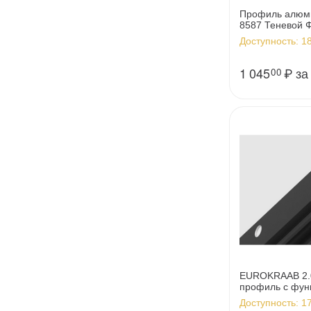
Профиль алюм
8587 Теневой 
05), 2м (50м/уп
Доступность:
18
1 045
₽
за
00
EUROKRAAB 2.
профиль с фун
зазором
Доступность:
17