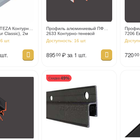
TEZA Контурно-
Профиль алюминиевый ПФ
Профи
r Classic), 2м
2633 Контурно-теневой
7206 Е
(KONTUR 03), 2м (20м/уп)
черный
6 шт.
Доступность:
16 шт.
Доступ
 шт.
895
₽
за 1 шт.
720
00
00
49%
Скидка