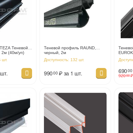
TEZA Теневой
Теневой профиль RAUND,
Тенево
, 2м (40м/уп)
черный, 2м
EUROK
ПРОИЗ
 шт.
Доступность:
132 шт.
Доступ
690
00
 шт.
990
₽
за 1 шт.
00
920
00