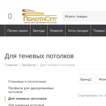
Промо-акции
Бренды
Новинки
Хиты продаж
Товары 
Для теневых потолков
Главная
/
Профили
/
Для теневых потолков
Бренд
Мат
Стеновые и потолочные
Профили для двухуровневых
потолков
Сортировать по:
Для теневых потолков
Для парящих потолков