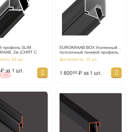
й профиль SLIM
EUROKRAAB BOX Усиленный
RAAB, 2м (СНЯТ С
потолочный теневой профиль,
ВОДСТВА)
2м
ность:
64 шт.
Доступность:
13 шт.
₽
за 1 шт.
1 800
₽
за 1 шт.
00
₽
-25%