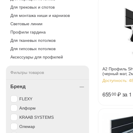
Для трековых и спотов
Для монтажа ниши и карнизов
Световые линии
Профили гардина
Для тканевых потолков
Для гипсовых потолков
Аксессуары для профилей
А2 Профиль S
Фильтры товаров
(черный мат, 2
Доступность:
48
Бренд
655
₽
за 1
00
FLEXY
Алформ
KRAAB SYSTEMS
Олемар