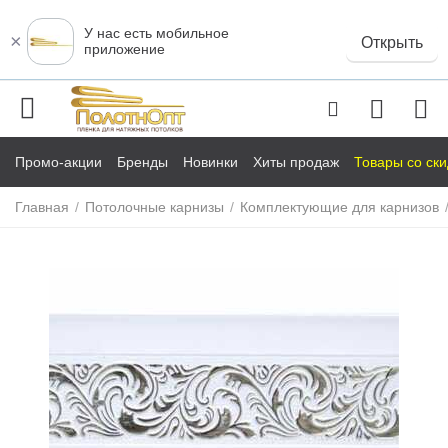
У нас есть мобильное
×
Открыть
приложение
Промо-акции
Бренды
Новинки
Хиты продаж
Товары со ск
Главная
/
Потолочные карнизы
/
Комплектующие для карнизов
у
у
у
у
у