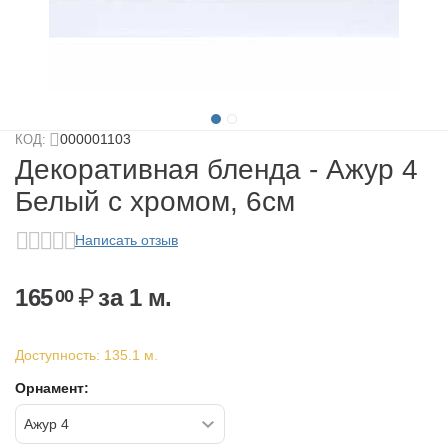
у
у
у
000001103
КОД:
у
Декоративная бленда - Ажур 4
Белый с хромом, 6см
Написать отзыв
165
₽
за 1 м.
00
Доступность:
135.1 м.
у
Орнамент: