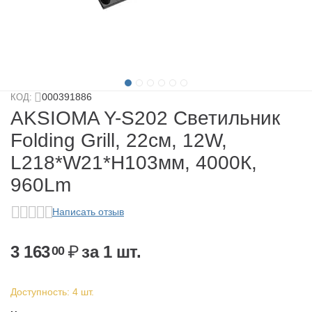
у
у
у
000391886
КОД:
у
AKSIOMA Y-S202 Светильник
Folding Grill, 22см, 12W,
L218*W21*H103мм, 4000К,
960Lm
Написать отзыв
3 163
₽
за 1 шт.
00
у
Доступность:
4 шт.