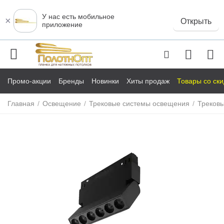
У нас есть мобильное
×
Открыть
приложение
Промо-акции
Бренды
Новинки
Хиты продаж
Товары со ск
Главная
/
Освещение
/
Трековые системы освещения
/
Трековы
у
у
у
у
у