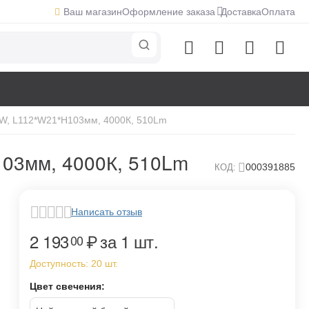
Ваш магазин
Оформление заказа
Доставка
Оплата
 6W, L112*W21*H103мм, 4000К, 510Lm
H103мм, 4000К, 510Lm
000391885
КОД:
Написать отзыв
2 193
₽
за 1 шт.
00
Доступность:
20 шт.
Цвет свечения: