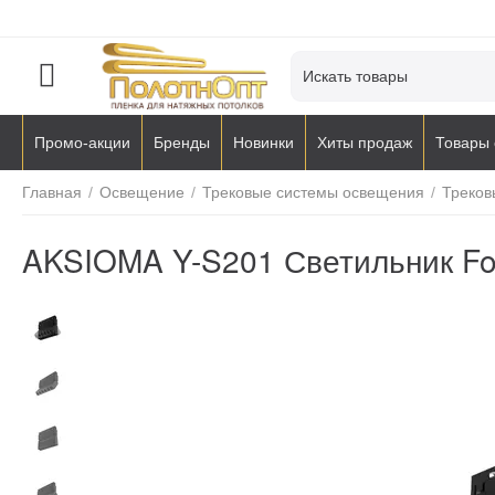
Промо-акции
Бренды
Новинки
Хиты продаж
Товары 
Главная
/
Освещение
/
Трековые системы освещения
/
Треков
AKSIOMA Y-S201 Светильник Fol