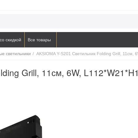
со скидкой
Все товары
ые светильники
/
AKSIOMA Y-S201 Светильник Folding Grill, 11см,
ding Grill, 11см, 6W, L112*W21*