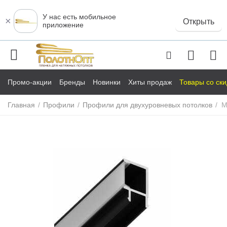
У нас есть мобильное
×
Открыть
приложение
Промо-акции
Бренды
Новинки
Хиты продаж
Товары со ск
Главная
/
Профили
/
Профили для двухуровневых потолков
/
M
у
у
у
у
у