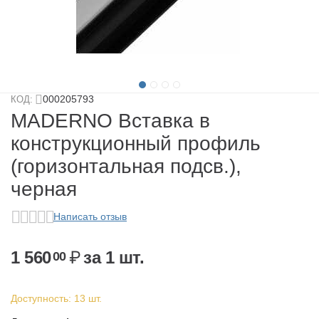
у
у
у
000205793
КОД:
у
MADERNO Вставка в
конструкционный профиль
(горизонтальная подсв.),
черная
Написать отзыв
1 560
₽
за 1 шт.
00
у
Доступность:
13 шт.