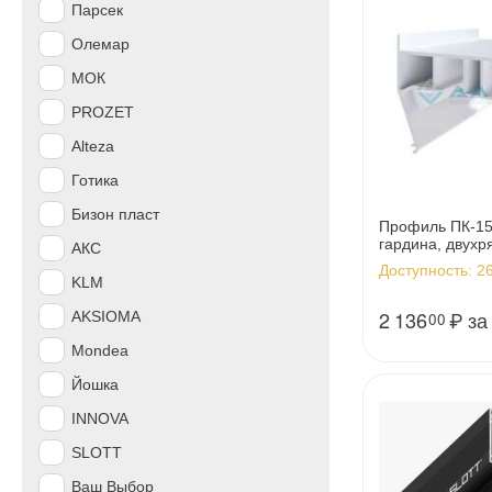
Парсек
Олемар
МОК
PROZET
Alteza
Готика
Бизон пласт
Профиль ПК-15
гардина, двухря
АКС
Доступность:
26
KLM
2 136
₽
за
AKSIOMA
00
Mondea
Йошка
INNOVA
SLOTT
Ваш Выбор