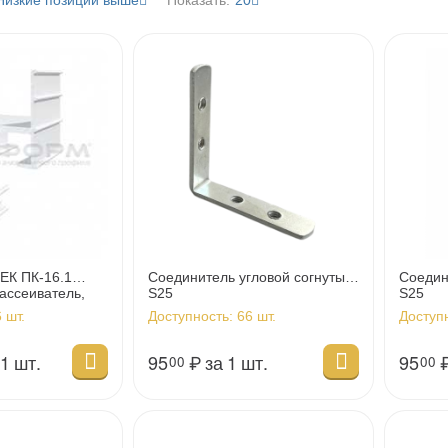
Низкие позиции выше
Показать:
20
ЕК ПК-16.1
Соединитель угловой согнутый
Соедин
ассеиватель,
S25
S25
атовый
 шт.
Доступность:
66 шт.
Доступ
 1 шт.
95
₽
за 1 шт.
95
00
00