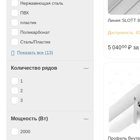
Нержавеющая сталь
ПВХ
Линия SLOTT 8
пластик
Поликарбонат
Доступность:
42
Сталь/Пластик
5 040
₽
за
00
Термопластичный каучук
Показать все (13)
ТЭП
Количество рядов
черный
1
2
3
Мощность (Вт)
2000
Профиль Внутр