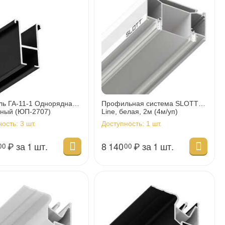
ь ГА-11-1 Однорядная
Профильная система SLOTT
рный (ЮП-2707)
Line, белая, 2м (4м/уп)
ность:
3 шт.
Доступность:
1 шт.
₽
за 1 шт.
8 140
₽
за 1 шт.
00
00