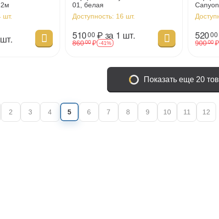
 2м
01, белая
Canyon
 шт.
Доступность:
16 шт.
Доступ
510
₽
за 1 шт.
520
00
00
 шт.
860
₽
900
00
00
-41%
Показать еще 20 то
2
3
4
5
6
7
8
9
10
11
12