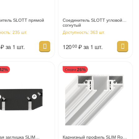
итель SLOTT прямой
Соединитель SLOTT угловой
согнутый
ность:
235 шт.
Доступность:
363 шт.
₽
за 1 шт.
120
₽
за 1 шт.
00
42%
26%
Скидка
ая заглушка SLIM
Карнизный профиль SLIM Road