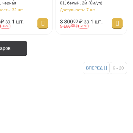
, черная
01, белый, 2м (6м/уп)
ность:
32 шт.
Доступность:
7 шт.
₽
за 1 шт.
3 800
₽
за 1 шт.
00
₽
5 160
₽
00
-42%
-26%
варов
ВПЕРЕД
6 - 20