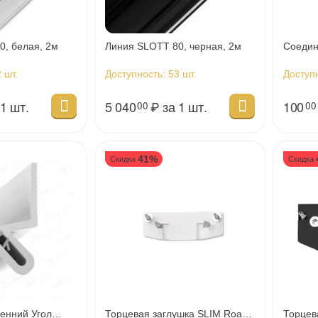
0, белая, 2м
Линия SLOTT 80, черная, 2м
Соедин
 шт.
Доступность:
53 шт.
Доступ
 1 шт.
5 040
₽
за 1 шт.
100
00
00
41%
Скидка
Скидка
енний Угол
Торцевая заглушка SLIM Road
Торцев