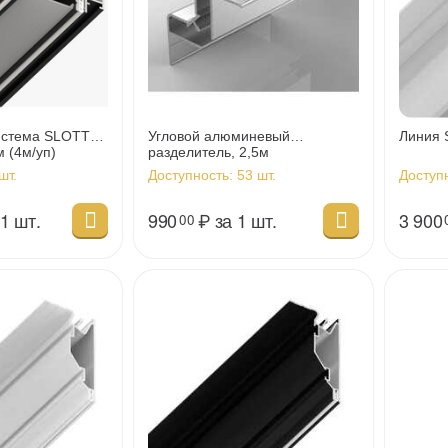
истема SLOTT
Угловой алюминевый
Линия 
м (4м/уп)
разделитель, 2,5м
шт.
Доступность:
53 шт.
Доступ
 1 шт.
990
₽
за 1 шт.
3 900
00