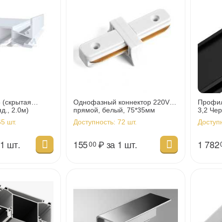
 (скрытая
Однофазный коннектор 220V
Профил
д., 2.0м)
прямой, белый, 75*35мм
3,2 Че
5 шт.
Доступность:
72 шт.
Доступ
 1 шт.
155
₽
за 1 шт.
1 782
00