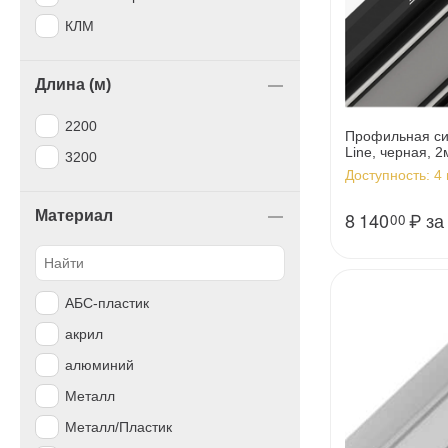
КЛМ
Длина (м)
2200
Профильная с
Line, черная, 2
3200
Доступность:
4 
Материал
8 140
₽
за
00
АБС-пластик
акрил
алюминий
Металл
Металл/Пластик