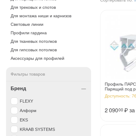
Сортировать по:
Для трековых и спотов
Для монтажа ниши и карнизов
Световые линии
Профили гардина
Для тканевых потолков
Для гипсовых потолков
Аксессуары для профилей
Фильтры товаров
Профиль ПАРС
Бренд
Парящий под р
2.5м, белый м
Доступность:
76
FLEXY
2 090
₽
за
00
Алформ
EKS
KRAAB SYSTEMS