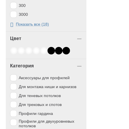
300
3000
3200
Показать все (18)
33,4
Цвет
4
50
61
Категория
69
75
Аксессуары для профилей
80
Для монтажа ниши и карнизов
Для теневых потолков
Для трековых и спотов
Профили гардина
Профили для двухуровневых
потолков