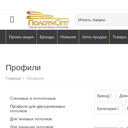
Промо-акции
Бренды
Новинки
Хиты продаж
Товары 
Профили
Главная
/
Профили
Бренд
Длин
Стеновые и потолочные
Профили для двухуровневых
Категория
потолков
Для теневых потолков
Для парящих потолков