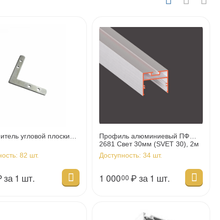
итель угловой плоский
Профиль алюминиевый ПФ
2681 Свет 30мм (SVET 30), 2м
(10м/уп)
ность:
82 шт.
Доступность:
34 шт.
₽
за 1 шт.
1 000
₽
за 1 шт.
00