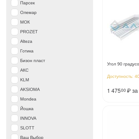
Парсек
Олемар
МОК
PROZET
Alteza
Готика
Бизон пласт
Угол 90 градусо
АКС
Доступность:
40
KLM
1 475
₽
за
AKSIOMA
00
Mondea
Йошка
INNOVA
SLOTT
Ваш Выбор