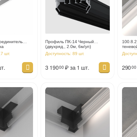
единитель
Профиль ПК-14 Черный
100.8.
на
(двухряд., 2.0м, 6м/уп)
тенево
ЛЕВЫЙ,
7 шт.
Доступность:
89 шт.
Доступ
шт.
3 190
₽
за 1 шт.
290
00
00