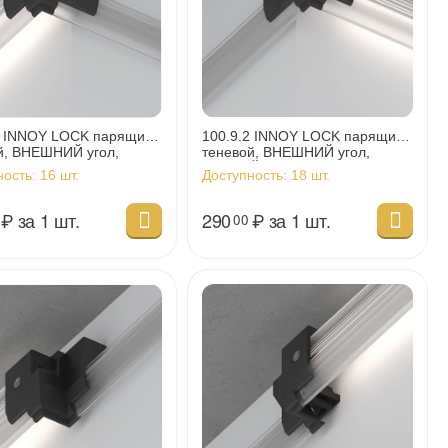
2 INNOY LOCK парящий-
100.9.2 INNOY LOCK парящий-
й, ВНЕШНИЙ угол,
теневой, ВНЕШНИЙ угол,
 черный
ПРАВЫЙ, черный
ность:
16 шт.
Доступность:
18 шт.
₽
за 1 шт.
290
₽
за 1 шт.
00