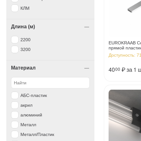
КЛМ
Длина (м)
2200
EUROKRAAB Со
прямой пласти
3200
Доступность:
71
Материал
40
₽
за 1 
00
АБС-пластик
акрил
алюминий
Металл
Металл/Пластик