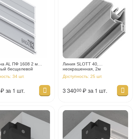
на AL ПФ 1608 2 м
Линия SLOTT 40,
ный бесщелевой
неокрашенная, 2м
ность:
34 шт.
Доступность:
25 шт.
₽
за 1 шт.
3 340
₽
за 1 шт.
00