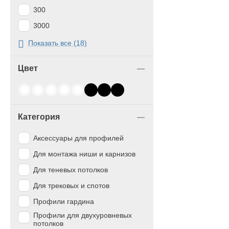
300
3000
3200
Показать все (18)
33,4
Цвет
4
50
61
Категория
69
75
Аксессуары для профилей
80
Для монтажа ниши и карнизов
Для теневых потолков
Для трековых и спотов
Профили гардина
Профили для двухуровневых
потолков