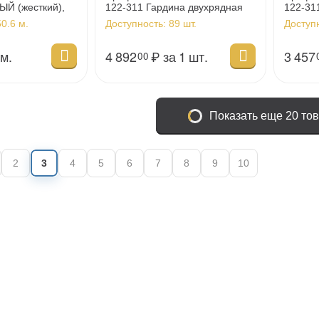
Й (жесткий),
122-311 Гардина двухрядная
122-31
), SCREEN14
(GARDINA2 05), черная, 3.2м
(GARDI
0.6 м.
Доступность:
89 шт.
Доступ
 м.
4 892
₽
за 1 шт.
3 457
00
Показать еще 20 то
2
3
4
5
6
7
8
9
10