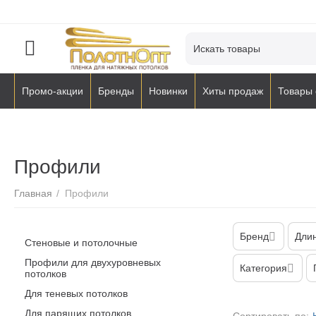
Промо-акции
Бренды
Новинки
Хиты продаж
Товары 
Профили
Главная
/
Профили
Бренд
Длин
Стеновые и потолочные
Профили для двухуровневых
Категория
потолков
Для теневых потолков
Для парящих потолков