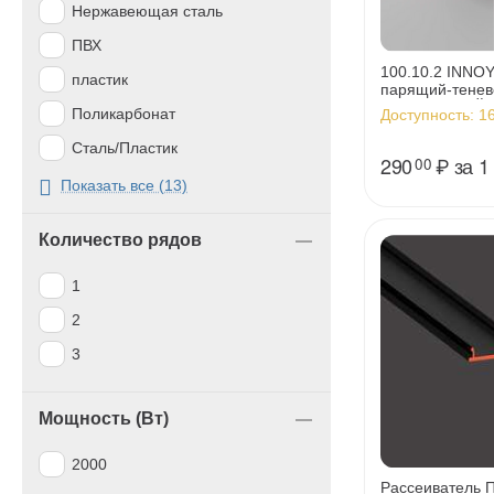
Нержавеющая сталь
ПВХ
100.10.2 INNO
пластик
парящий-тенев
ВНУТРЕННИЙ у
Поликарбонат
Доступность:
16
черный
Сталь/Пластик
290
₽
за 1
00
Термопластичный каучук
Показать все (13)
ТЭП
Количество рядов
черный
1
2
3
Мощность (Вт)
2000
Рассеиватель 