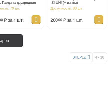
1 Гардина двухрядная
IZI UNI (+ винты)
NA2 05), черная, 2.2м
ность:
79 шт.
Доступность:
88 шт.
₽
за 1 шт.
200
₽
за 1 шт.
00
00
варов
ВПЕРЕД
4 - 18