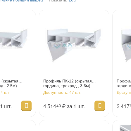
Низкие позиции выше
Показать:
20
 (скрытая
Профиль ПК-12 (скрытая
Профил
д., 2.5м)
гардина, трехряд., 3.6м)
гардина
4 шт.
Доступность:
47 шт.
Доступ
 1 шт.
4 514
₽
за 1 шт.
3 417
40