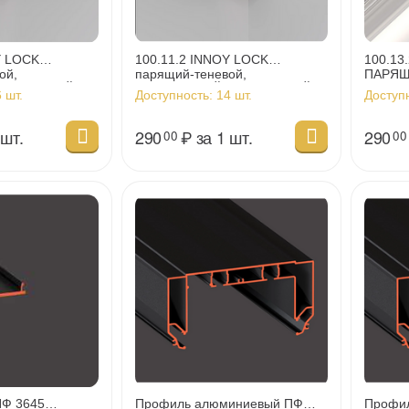
Y LOCK
100.11.2 INNOY LOCK
100.13
ой,
парящий-теневой,
ПАРЯЩ
гол, ЛЕВЫЙ,
ВНУТРЕННИЙ угол, ПРАВЫЙ,
соедин
 шт.
Доступность:
14 шт.
Доступ
черный
 шт.
290
₽
за 1 шт.
290
00
00
ПФ 3645
Профиль алюминиевый ПФ
Профи