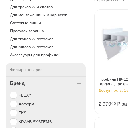
Сортировать по:
Для трековых и спотов
Для монтажа ниши и карнизов
Световые линии
Профили гардина
Для тканевых потолков
Для гипсовых потолков
Аксессуары для профилей
Фильтры товаров
Профиль ПК-12
Бренд
гардина, трехря
Доступность:
15
FLEXY
2 970
₽
за
00
Алформ
EKS
KRAAB SYSTEMS