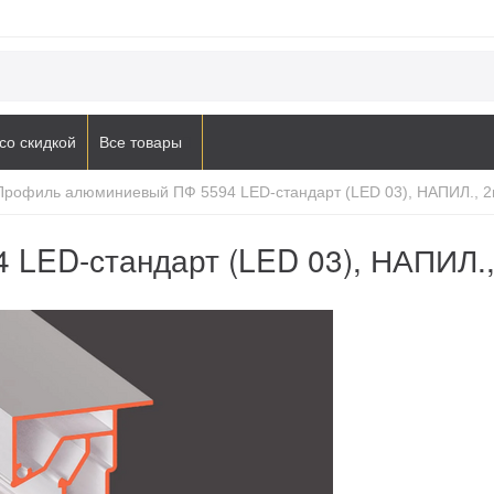
со скидкой
Все товары
Профиль алюминиевый ПФ 5594 LED-стандарт (LED 03), НАПИЛ., 2м
ED-стандарт (LED 03), НАПИЛ., 