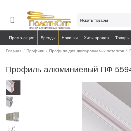
Промо-акции
Бренды
Новинки
Хиты продаж
Товары 
Главная
/
Профили
/
Профили для двухуровневых потолков
/
Профиль алюминиевый ПФ 5594 L