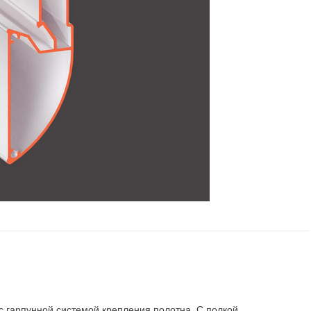
с гарпунной системой крепления полотна. С полкой