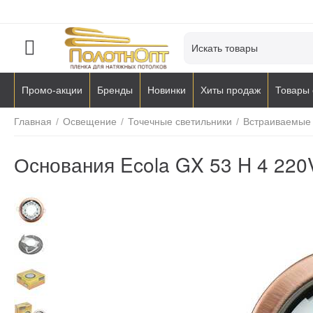
Промо-акции
Бренды
Новинки
Хиты продаж
Товары 
Главная
/
Освещение
/
Точечные светильники
/
Встраиваемые
Основания Ecola GX 53 H 4 220