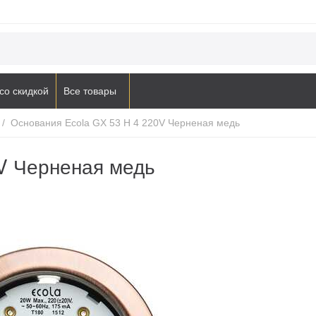
со скидкой
Все товары
/
Основания Ecola GX 53 H 4 220V Черненая медь
V Черненая медь