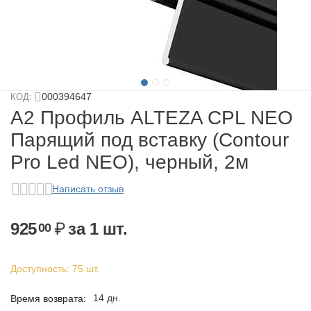
у
у
у
000394647
КОД:
у
А2 Профиль ALTEZA CPL NEO
Парящий под вставку (Contour
Pro Led NEO), черный, 2м
Написать отзыв
925
₽
за 1 шт.
00
у
Доступность:
75 шт.
14 дн.
Время возврата: