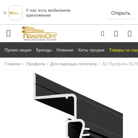
У нас есть мобильное
×
Открыть
приложение
Промо-акции
Бренды
Новинки
Хиты продаж
Товары со ск
Главная
/
Профили
/
Для парящих потолков
/
А2 Профиль ALTE
у
у
у
у
у