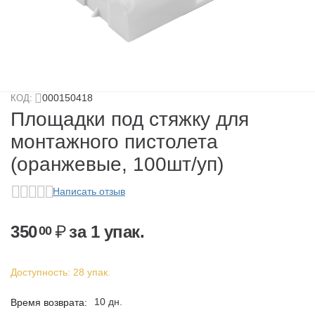
у
у
у
000150418
КОД:
у
Площадки под стяжку для
монтажного пистолета
(оранжевые, 100шт/уп)
Написать отзыв
350
₽
за 1 упак.
00
у
Доступность:
28 упак.
10 дн.
Время возврата: