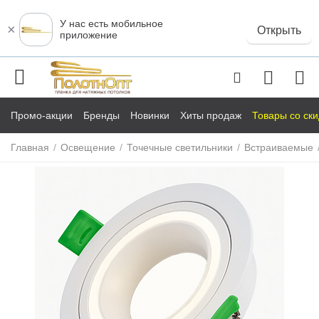
У нас есть мобильное
×
Открыть
приложение
Промо-акции
Бренды
Новинки
Хиты продаж
Товары со ск
Главная
/
Освещение
/
Точечные светильники
/
Встраиваемые
у
у
у
у
у