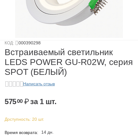
у
у
у
000390298
КОД:
у
Встраиваемый светильник
LEDS POWER GU-R02W, серия
SPOT (БЕЛЫЙ)
Написать отзыв
575
₽
за 1 шт.
00
у
Доступность:
20 шт.
14 дн.
Время возврата: