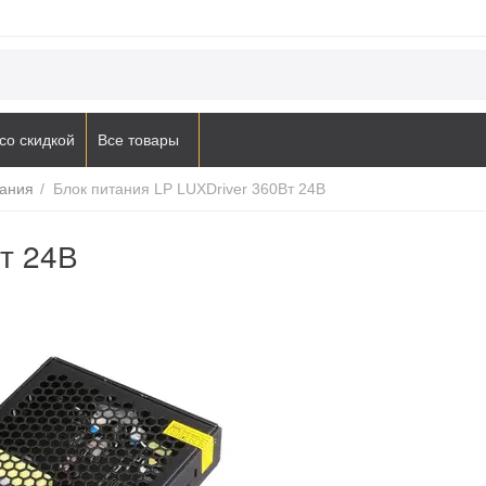
со скидкой
Все товары
тания
/
Блок питания LP LUXDriver 360Вт 24В
Вт 24В