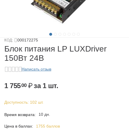
у
у
у
000172275
КОД:
у
Блок питания LP LUXDriver
150Вт 24В
Написать отзыв
1 755
₽
за 1 шт.
00
Доступность:
102 шт.
у
10 дн.
Время возврата:
Цена в баллах:
1755 баллов