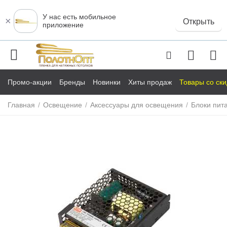
У нас есть мобильное
×
Открыть
приложение
Промо-акции
Бренды
Новинки
Хиты продаж
Товары со ск
Главная
/
Освещение
/
Аксессуары для освещения
/
Блоки пит
у
у
у
у
у