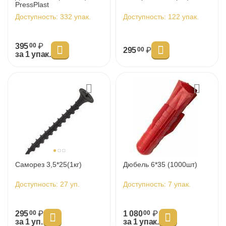
PressPlast
Доступность:
332 упак.
Доступность:
122 упак.
395
₽
00
295
₽
00
за 1 упак.
Саморез 3,5*25(1кг)
Дюбель 6*35 (1000шт)
Доступность:
27 уп.
Доступность:
7 упак.
295
₽
1 080
₽
00
00
за 1 уп.
за 1 упак.