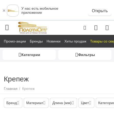
У нас есть мобильное
×
Открыть
приложение
Промо-акции
Бренды
Новинки
Хиты продаж
Товары со ск
Категории
Фильтры
у
Крепеж
у
у
Главная
/
Крепеж
у
Бренд
Материал
Длина (мм)
Цвет
Категори
у