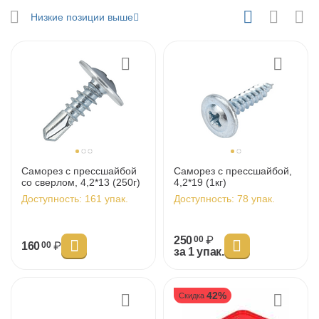
у
Низкие позиции выше
у
у
у
Саморез с прессшайбой
Саморез с прессшайбой,
со сверлом, 4,2*13 (250г)
4,2*19 (1кг)
Доступность:
161 упак.
Доступность:
78 упак.
250
₽
00
160
₽
00
за 1 упак.
у
42%
Скидка