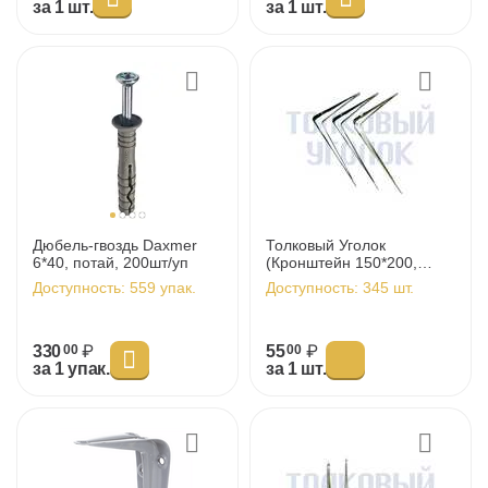
за 1 шт.
за 1 шт.
Дюбель-гвоздь Daxmer
Толковый Уголок
6*40, потай, 200шт/уп
(Кронштейн 150*200,
40шт/уп)
Доступность:
559 упак.
Доступность:
345 шт.
330
₽
55
₽
00
00
за 1 упак.
за 1 шт.