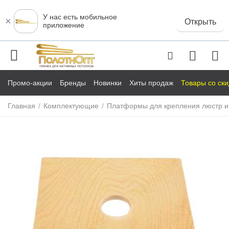
У нас есть мобильное
×
Открыть
приложение
Промо-акции
Бренды
Новинки
Хиты продаж
Товары со ск
Главная
/
Комплектующие
/
Платформы для крепления люстр и
у
у
у
у
у