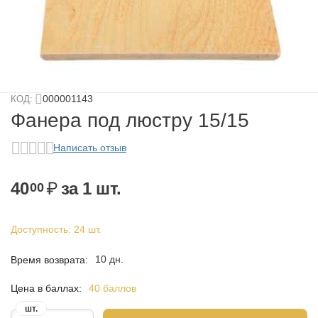
у
у
у
000001143
КОД:
у
Фанера под люстру 15/15
Написать отзыв
40
₽
за 1 шт.
00
Доступность:
24 шт.
у
10 дн.
Время возврата:
Цена в баллах:
40 баллов
шт.